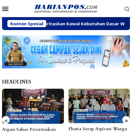
Loncat
Menu
ke
Mobile
konten
Arpan Sahar Prioritaskan Kawal Kebutuhan Dasar Warga Pesi
Konten Spesial
HEADLINES
«
»
Fhatia Serap Aspirasi Warga
Dibanjiri Aspirasi Warga 