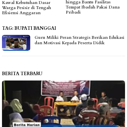
hingga Bantu Fasilitas
Reses, Sayutin Ungkap
Tempat Ibadah Pakai Dana
Tantangan Fiskal Parimo
Pribadi
2027
TAG:
BUPATI BANGGAI
Guru Miliki Peran Strategis Berikan Edukasi
dan Motivasi Kepada Peserta Didik
BERITA TERBARU