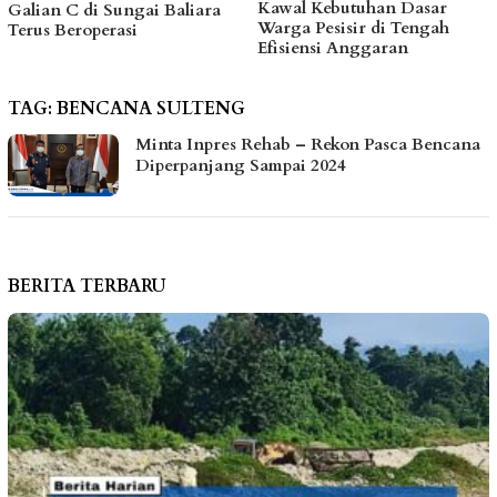
Kawal Kebutuhan Dasar
hingga Bantu Fasilitas
Warga Pesisir di Tengah
Tempat Ibadah Pakai Dana
Efisiensi Anggaran
Pribadi
TAG:
BENCANA SULTENG
Minta Inpres Rehab – Rekon Pasca Bencana
Diperpanjang Sampai 2024
BERITA TERBARU